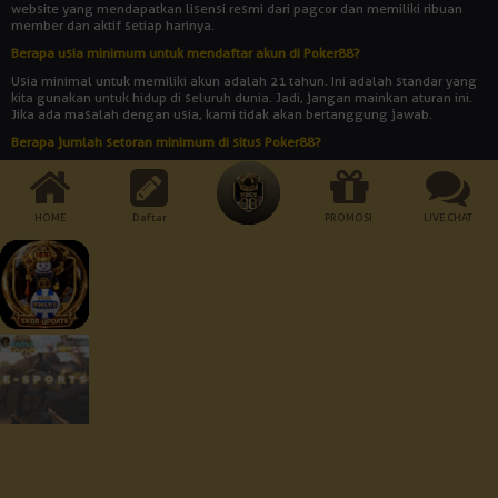
website yang mendapatkan lisensi resmi dari pagcor dan memiliki ribuan
member dan aktif setiap harinya.
Berapa usia minimum untuk mendaftar akun di Poker88?
Usia minimal untuk memiliki akun adalah 21 tahun. Ini adalah standar yang
kita gunakan untuk hidup di seluruh dunia. Jadi, jangan mainkan aturan ini.
Jika ada masalah dengan usia, kami tidak akan bertanggung jawab.
Berapa jumlah setoran minimum di situs Poker88?
Jumlah setoran minimum adalah Rp 10.000. Bukankah itu rendah? Dengan
uang yang begitu banyak, Anda bisa memainkan semua jenis permainan
yang disediakan oleh agen judi online POKER88.
HOME
Daftar
PROMOSI
LIVE CHAT
Cara Pembayaran:
Dukungan Perangkat :
Keamanan Terjamin :
© 2026 Poker88. All Rights Reserved | 18+