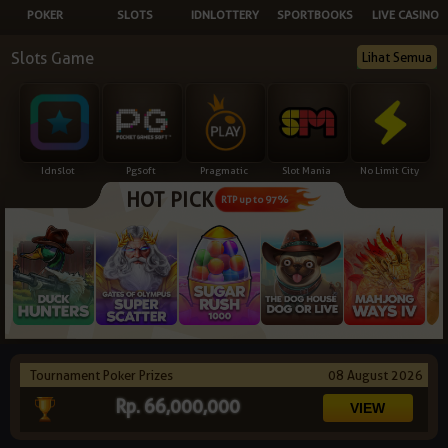
POKER
SLOTS
IDNLOTTERY
SPORTBOOKS
LIVE CASINO
NEW
Slots Game
Lihat Semua
TANGKAS
RTP
DEPOSIT
WITHDRAW
Idnslot
Pgsoft
Pragmatic
Slot Mania
No Limit City
HOT PICK
PROMOSI
RTP up to 97%
DOWNLOAD
REFERRAL
JACKPOT
Tournament Poker Prizes
08 August 2026
VIP MEMBER
Rp. 66,000,000
HUBUNGI KAMI