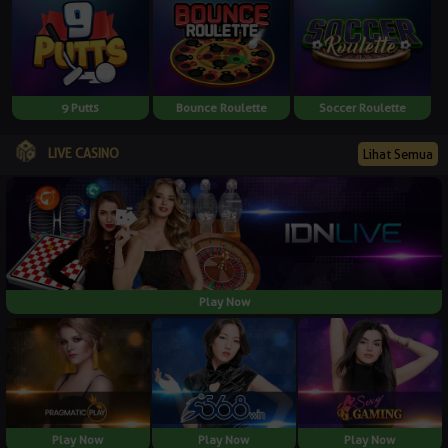
9 Putts
Bounce Roulette
Soccer Roulette
LIVE CASINO
Lihat Semua
Play Now
Play Now
Play Now
Play Now