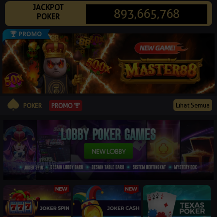
JACKPOT
© 2026 betpoker88.asia. All Rights Reserved | 18+
893,665,768
POKER
Lihat Semua
PROMO
POKER