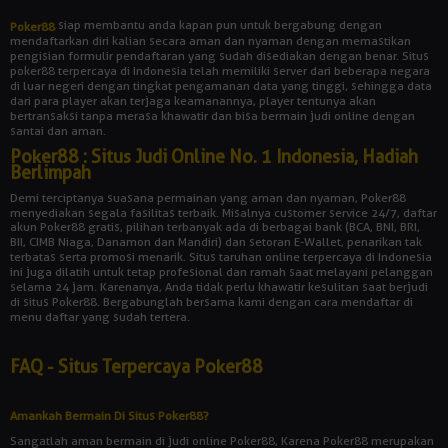
siap membantu anda kapan pun untuk bergabung dengan
Poker88
mendaftarkan diri kalian secara aman dan nyaman dengan memastikan
pengisian formulir pendaftaran yang sudah disediakan dengan benar. Situs
poker88 terpercaya di Indonesia telah memiliki server dari beberapa negara
di luar negeri dengan tingkat pengamanan data yang tinggi, sehingga data
dari para player akan terjaga keamanannya, player tentunya akan
bertransaksi tanpa merasa khawatir dan bisa bermain judi online dengan
santai dan aman.
Poker88 : Situs Judi Online No. 1 Indonesia, Hadiah
Berlimpah
Demi terciptanya suasana permainan yang aman dan nyaman, Poker88
menyediakan segala fasilitas terbaik. Misalnya customer service 24/7, daftar
akun Poker88 gratis, pilihan terbanyak ada di berbagai bank (BCA, BNI, BRI,
BII, CIMB Niaga, Danamon dan Mandiri) dan setoran E-Wallet, penarikan tak
terbatas serta promosi menarik. Situs taruhan online terpercaya di Indonesia
ini juga dilatih untuk tetap profesional dan ramah saat melayani pelanggan
selama 24 jam. Karenanya, Anda tidak perlu khawatir kesulitan saat berjudi
di situs Poker88. Bergabunglah bersama kami dengan cara mendaftar di
menu daftar yang sudah tertera.
FAQ - Situs Terpercaya Poker88
Amankah Bermain Di Situs Poker88?
Sangatlah aman bermain di judi online Poker88, Karena Poker88 merupakan