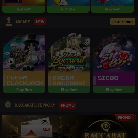
Lihat Semua
NEW
ARCADE
Play Now
Play Now
Play Now
BACCARAT LIVE PROXY
PROMO