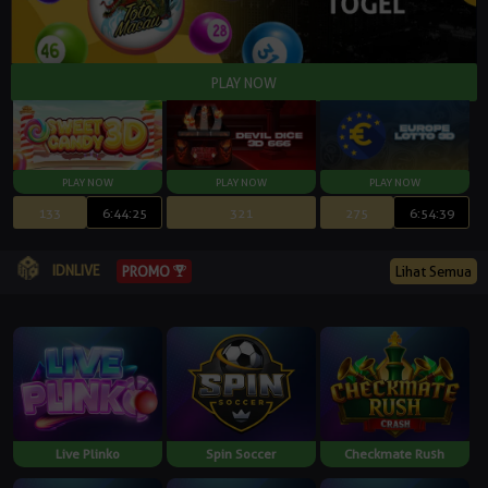
133
6:44:24
321
275
6:54:38
IDNLIVE
Lihat Semua
PROMO
Live Plinko
Spin Soccer
Checkmate Rush