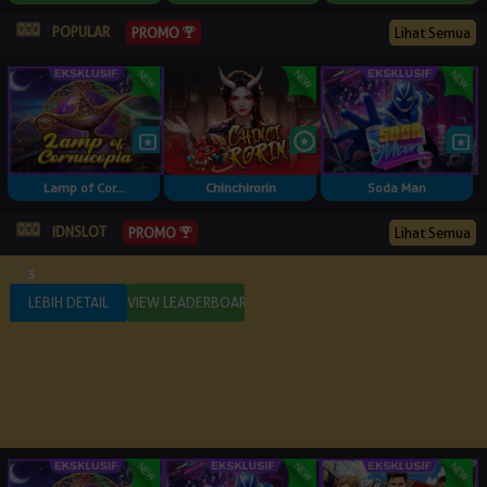
POPULAR
Lihat Semua
PROMO
Lamp of Cor...
Chinchirorin
Soda Man
IDNSLOT
Lihat Semua
PROMO