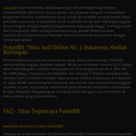
siap membantu anda kapan pun untuk bergabung dengan
Poker88
mendaftarkan diri kalian secara aman dan nyaman dengan memastikan
pengisian formulir pendaftaran yang sudah disediakan dengan benar. Situs
poker88 terpercaya di Indonesia telah memiliki server dari beberapa negara
di luar negeri dengan tingkat pengamanan data yang tinggi, sehingga data
dari para player akan terjaga keamanannya, player tentunya akan
bertransaksi tanpa merasa khawatir dan bisa bermain judi online dengan
santai dan aman.
Poker88 : Situs Judi Online No. 1 Indonesia, Hadiah
Berlimpah
Demi terciptanya suasana permainan yang aman dan nyaman, Poker88
menyediakan segala fasilitas terbaik. Misalnya customer service 24/7, daftar
akun Poker88 gratis, pilihan terbanyak ada di berbagai bank (BCA, BNI, BRI,
BII, CIMB Niaga, Danamon dan Mandiri) dan setoran E-Wallet, penarikan tak
terbatas serta promosi menarik. Situs taruhan online terpercaya di Indonesia
ini juga dilatih untuk tetap profesional dan ramah saat melayani pelanggan
selama 24 jam. Karenanya, Anda tidak perlu khawatir kesulitan saat berjudi
di situs Poker88. Bergabunglah bersama kami dengan cara mendaftar di
menu daftar yang sudah tertera.
FAQ - Situs Terpercaya Poker88
Amankah Bermain Di Situs Poker88?
Sangatlah aman bermain di judi online Poker88, Karena Poker88 merupakan