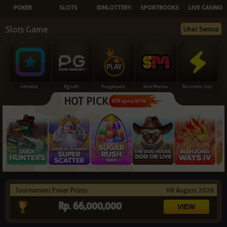
POKER
SLOTS
IDNLOTTERY
SPORTBOOKS
LIVE CASINO
NEW
Slots Game
Lihat Semua
TANGKAS
RTP
DEPOSIT
WITHDRAW
Idnslot
Pgsoft
Pragmatic
Slot Mania
No Limit City
HOT PICK
PROMOSI
RTP up to 97%
DOWNLOAD
REFERRAL
JACKPOT
Tournament Poker Prizes
08 August 2026
VIP MEMBER
Rp. 66,000,000
HUBUNGI KAMI