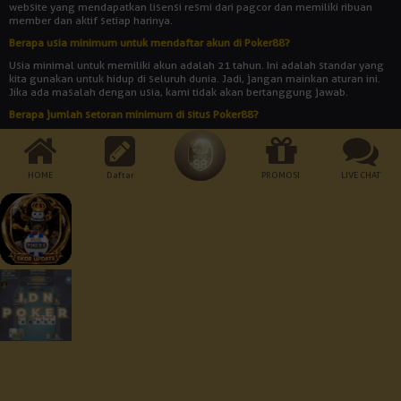
website yang mendapatkan lisensi resmi dari pagcor dan memiliki ribuan
member dan aktif setiap harinya.
Berapa usia minimum untuk mendaftar akun di Poker88?
Usia minimal untuk memiliki akun adalah 21 tahun. Ini adalah standar yang
kita gunakan untuk hidup di seluruh dunia. Jadi, jangan mainkan aturan ini.
Jika ada masalah dengan usia, kami tidak akan bertanggung jawab.
Berapa jumlah setoran minimum di situs Poker88?
Jumlah setoran minimum adalah Rp 10.000. Bukankah itu rendah? Dengan
uang yang begitu banyak, Anda bisa memainkan semua jenis permainan
yang disediakan oleh agen judi online POKER88.
HOME
Daftar
PROMOSI
LIVE CHAT
Cara Pembayaran:
Dukungan Perangkat :
Keamanan Terjamin :
© 2026 Poker88. All Rights Reserved | 18+